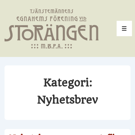
↓
Hoppa
till
huvudinnehåll
ME
Kategori:
Nyhetsbrev