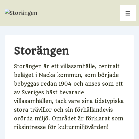
↓
Hoppa
ME
till
huvudinnehåll
Storängen
Storängen är ett villasamhälle, centralt
beläget i Nacka kommun, som började
bebyggas redan 1904 och anses som ett
av Sveriges bäst bevarade
villasamhällen, tack vare sina tidstypiska
stora trävillor och sin förhållandevis
orörda miljö. Området är förklarat som
riksintresse för kulturmiljövården!